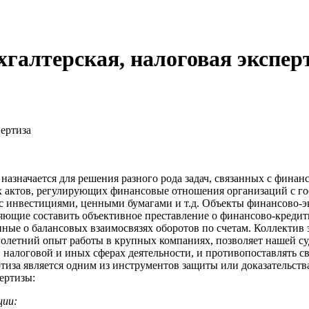
галтерская, налоговая экспер
пертиза
назначается для решения разного рода задач, связанных с финан
ых актов, регулирующих финансовые отношения организаций с 
 с инвестициями, ценными бумагами и т.д. Объекты финансово-
ляющие составить объективное преставление о финансово-креди
ные о балансовых взаимосвязях оборотов по счетам. Коллекти
олетний опыт работы в крупных компаниях, позволяет нашей с
, налоговой и иных сферах деятельности, и противопоставлять
тиза является одним из инструментов защиты или доказательств
ертизы:
ции: