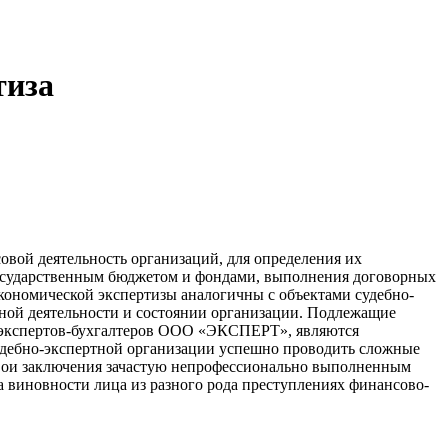
тиза
совой деятельность организаций, для определения их
государственным бюджетом и фондами, выполнения договорных
экономической экспертизы аналогичны с объектами судебно-
тной деятельности и состоянии организации. Подлежащие
в экспертов-бухгалтеров ООО «ЭКСПЕРТ», являются
удебно-экспертной организации успешно проводить сложные
 свои заключения зачастую непрофессионально выполненным
а виновности лица из разного рода преступлениях финансово-